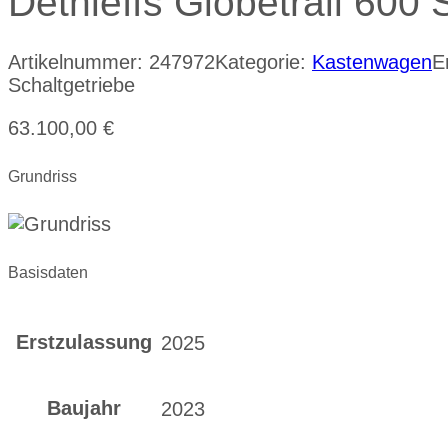
Dethleffs Globetrail 600
Artikelnummer:
247972
Kategorie:
Kastenwagen
E
Schaltgetriebe
63.100,00
€
Grundriss
Basisdaten
Erstzulassung
2025
Baujahr
2023