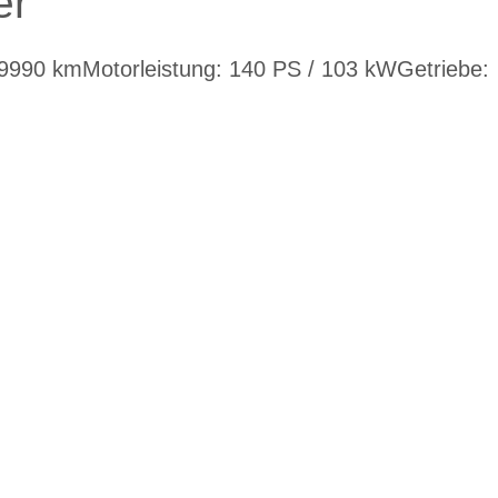
er
39990 km
Motorleistung: 140 PS / 103 kW
Getriebe: