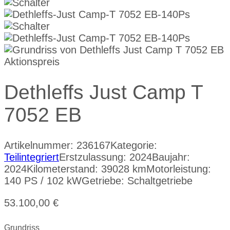
Dethleffs Just Camp T
7052 EB
Artikelnummer:
236167
Kategorie:
Teilintegriert
Erstzulassung: 2024
Baujahr:
2024
Kilometerstand: 39028 km
Motorleistung:
140 PS / 102 kW
Getriebe: Schaltgetriebe
53.100,00
€
Grundriss