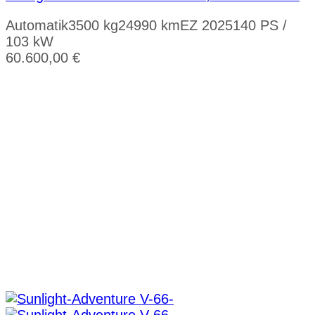
Automatik
3500 kg
24990 km
EZ 2025
140 PS /
103 kW
60.600,00
€