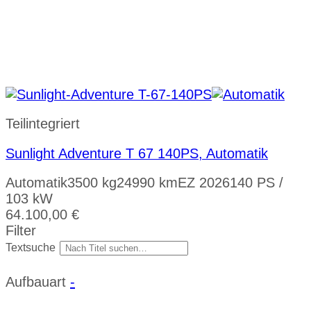
Teilintegriert
Sunlight Adventure T 67 140PS, Automatik
Automatik
3500 kg
24990 km
EZ 2026
140 PS /
103 kW
64.100,00
€
Filter
Textsuche
Aufbauart
-