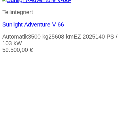
Teilintegriert
Sunlight Adventure V 66
Automatik
3500 kg
25608 km
EZ 2025
140 PS /
103 kW
59.500,00
€