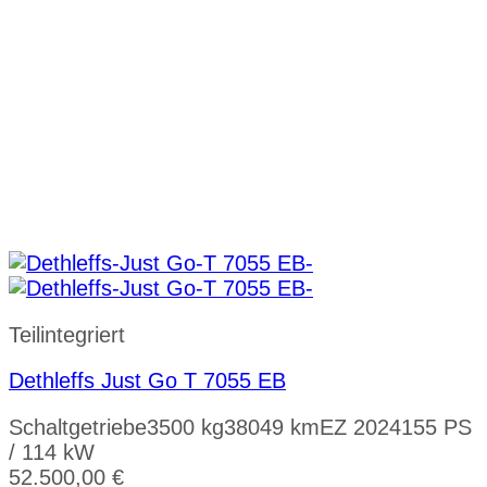
Teilintegriert
Dethleffs Just Go T 7055 EB
Schaltgetriebe
3500 kg
38049 km
EZ 2024
155 PS
/ 114 kW
52.500,00
€