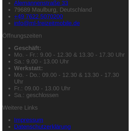
Alemannenstraße 33
79689 Maulburg, Deutschland
+49 7622 5070200
info@ml-freizeitmobile.de
Öffnungszeiten
Geschäft:
Mo. - Fr.: 9.00 - 12.30 & 13.30 - 17.30 Uhr
Sa.: 9.00 - 13.00 Uhr
Werkstatt:
Mo. - Do.: 09.00 - 12.30 & 13.30 - 17.30
Uhr
Fr.: 09.00 - 13.00 Uhr
Sa.: geschlossen
Weitere Links
Impressum
Datenschutzerklärung