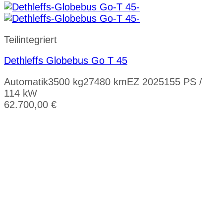
Teilintegriert
Dethleffs Globebus Go T 45
Automatik
3500 kg
27480 km
EZ 2025
155 PS /
114 kW
62.700,00
€