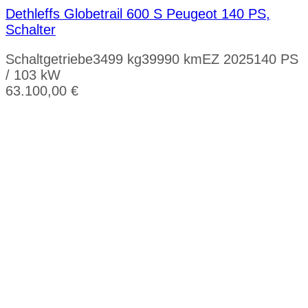
Dethleffs Globetrail 600 S Peugeot 140 PS,
Schalter
Schaltgetriebe
3499 kg
39990 km
EZ 2025
140 PS
/ 103 kW
63.100,00
€