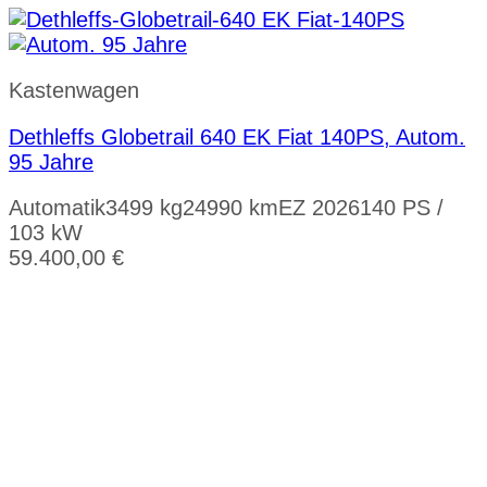
Kastenwagen
Dethleffs Globetrail 640 EK Fiat 140PS, Autom.
95 Jahre
Automatik
3499 kg
24990 km
EZ 2026
140 PS /
103 kW
59.400,00
€