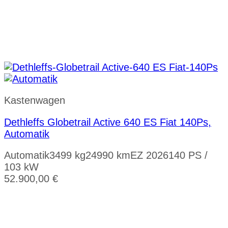
Kastenwagen
Dethleffs Globetrail Active 640 ES Fiat 140Ps,
Automatik
Automatik
3499 kg
24990 km
EZ 2026
140 PS /
103 kW
52.900,00
€