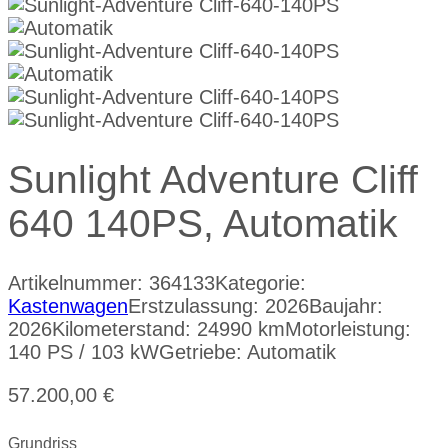
Sunlight Adventure Cliff
640 140PS, Automatik
Artikelnummer:
364133
Kategorie:
Kastenwagen
Erstzulassung: 2026
Baujahr:
2026
Kilometerstand: 24990 km
Motorleistung:
140 PS / 103 kW
Getriebe: Automatik
57.200,00
€
Grundriss