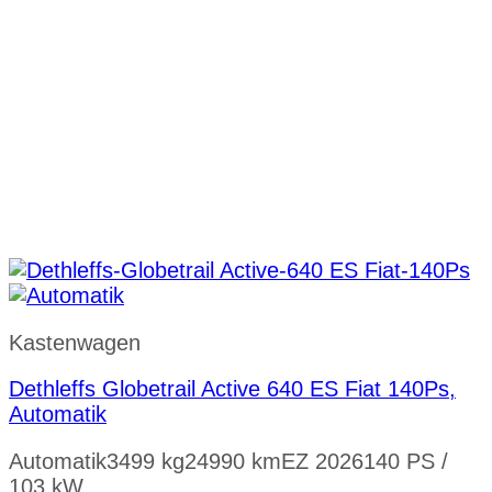
Kastenwagen
Dethleffs Globetrail Active 640 ES Fiat 140Ps,
Automatik
Automatik
3499 kg
24990 km
EZ 2026
140 PS /
103 kW