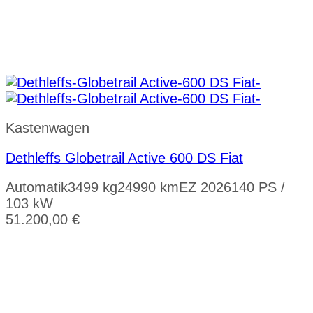
Kastenwagen
Dethleffs Globetrail Active 600 DS Fiat
Automatik
3499 kg
24990 km
EZ 2026
140 PS /
103 kW
51.200,00
€