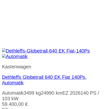
Kastenwagen
Dethleffs Globetrail 640 EK Fiat 140Ps,
Automatik
Automatik
3499 kg
24990 km
EZ 2026
140 PS /
103 kW
59.400,00
€